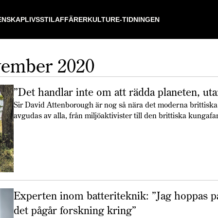
ENSKAP
LIVSSTIL
AFFÄRER
KULTUR
E-TIDNINGEN
vember 2020
”Det handlar inte om att rädda planeten, uta
Sir David Attenborough är nog så nära det moderna brittisk
avgudas av alla, från miljöaktivister till den brittiska kungaf
dokumentärfilmen A Life on our Planet.
Experten inom batteriteknik: ”Jag hoppas p
det pågår forskning kring”