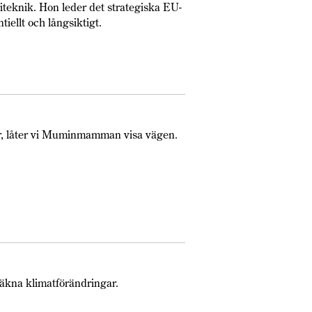
iteknik. Hon leder det strategiska EU-
iellt och långsiktigt.
t år, låter vi Mumin­mamman visa vägen.
räkna klimatförändringar.