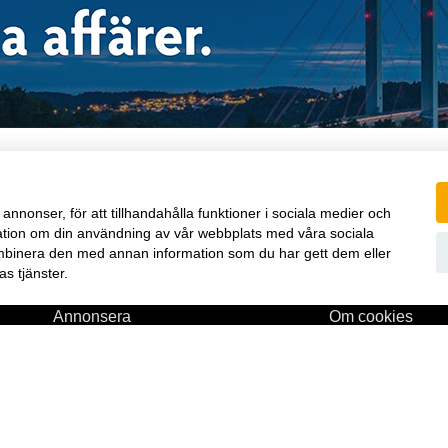
annonser, för att tillhandahålla funktioner i sociala medier och
ormation om din användning av vår webbplats med våra sociala
mbinera den med annan information som du har gett dem eller
s tjänster.
Annonsera
Om cookies
Om oss
Vår integritetspo
Kontakt
Prenumerationsvi
l,
Nyhetsbrev
E-tidningen
Köp tidigare nummer
www.inpress.com
lse
E-tidningen