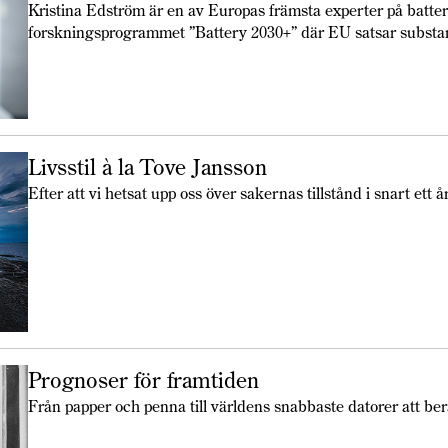
Kristina Edström är en av Europas främsta experter på batter
forsknings­programmet ”Battery 2030+” där EU satsar substant
Livsstil à la Tove Jansson
Efter att vi hetsat upp oss över sakernas tillstånd i snart et
Prognoser för framtiden
Från papper och penna till världens snabbaste datorer att be