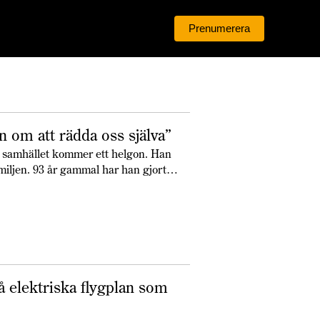
Prenumerera
Logga in
n om att rädda oss själva”
a samhället kommer ett helgon. Han
amiljen. 93 år gammal har han gjort
å elektriska flygplan som