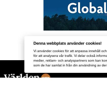
Denna webbplats använder cookies!
Vi använder
cookies
för att anpassa innehåll och 
för att analysera vår trafik. Vi delar också inf
medier, reklam- och analyspartners som kan ko
som de har samlat in från din användning av dera
Världen Om
tar upp trender inom geopolitik, vetenskap, livssti
affärer och kultur. Magasinet innehåller utvalda texter ur
The
Economist
som ger perspektiv och större möjlighet till förståe
för megatrender i världen. Texterna är översatta av InPress.