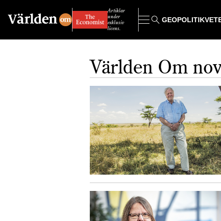
Artiklar
under
GEOPOLITIK
VET
exklusiv
licens.
Världen Om no