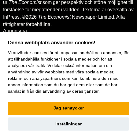
ur
The Economist
som ger perspektiv och större möjlighet till
förståelse för megatrender i världen. Texterna är översatta av
InPress. ©2026
The Economist
Newspaper Limited. Alla
rättigheter förbehållna.
Annonsera
Om oss
Kontakt
Denna webbplats använder cookies!
Nyhetsbrev
Vi använder
cookies
för att anpassa innehåll och annonser, för
Köp tidigare nummer
www.inpress.com
att tillhandahålla funktioner i sociala medier och för att
E-tidningen
analysera vår trafik. Vi delar också information om din
Om cookies
användning av vår webbplats med våra sociala medier,
Vår integritetspolicy
reklam- och analyspartners som kan kombinera den med
Prenumerationsvillkor
annan information som du har gett dem eller som de har
E-tidningen
samlat in från din användning av deras tjänster.
Facebook
Instagram
Linkedin
Jag samtycker
Artiklar
under
exklusiv licens.
Inställningar