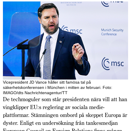
Vicepresident JD Vance håller sitt famösa tal på
säkerhetskonferensen i München i mitten av februari. Foto:
IMAGO/dts Nachrichtenagentur/TT
De techmoguler som står presidenten nära vill att han
vingklipper EU:s reglering av sociala medie­
plattformar. Stämningen ombord på skeppet Europa är
dyster. Enligt en undersökning från tankesmedjan
European Council on Foreign Relations finns många