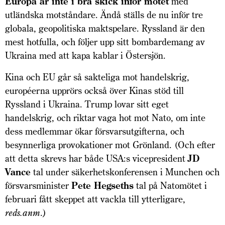
Europa är inte i bra skick inför mötet
med
utländska motståndare. Ändå ställs de nu inför tre
globala, geopolitiska maktspelare. Ryssland är den
mest hotfulla, och följer upp sitt bombardemang av
Ukraina med att kapa kablar i Östersjön.
Kina och EU går så sakteliga mot handelskrig,
européerna upprörs också över Kinas stöd till
Ryssland i Ukraina. Trump lovar sitt eget
handelskrig, och riktar vaga hot mot Nato, om inte
dess medlemmar ökar försvarsutgifterna, och
besynnerliga provokationer mot Grönland. (Och efter
att detta skrevs har både USA:s vicepresident
JD
Vance
tal under säkerhetskonferensen i Munchen och
försvarsminister
Pete Hegseths
tal på Natomötet i
februari fått skeppet att vackla till ytterligare,
reds.anm
.)