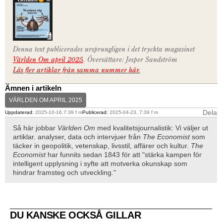
Denna text publicerades ursprungligen i det tryckta magasinet
Världen Om april 2025
. Översättare: Jesper Sandström
Läs fler artiklar från samma nummer här.
Ämnen i artikeln
VÄRLDEN OM APRIL 2025
Dela
Uppdaterad:
2025-10-16,7:39 f m
Publicerad:
2025-04-23, 7:39 f m
Så här jobbar
Världen Om
med kvalitetsjournalistik: Vi väljer ut
artiklar. analyser, data och intervjuer från
The Economist
som
täcker in geopolitik, vetenskap, livsstil, affärer och kultur.
The
Economist
har funnits sedan 1843 för att "stärka kampen för
intelligent upplysning i syfte att motverka okunskap som
hindrar framsteg och utveckling."
DU KANSKE OCKSÅ GILLAR