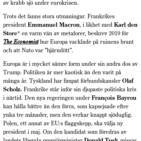
av krabb sjö under eurokrisen.
Trots det fanns stora utmaningar. Frankrikes
president
Emmanuel Macron
, i likhet med
Karl den
Store
* en varm vän av metaforer, beskrev 2019 för
The Economist
hur Europa vacklade på ruinens brant
och att Nato var ”hjärndött”.
Europa är i mycket sämre form under sin andra dos av
Trump. Politiken är mer kaotisk än den varit på
många år. Tyskland har fimpat förbundskansler
Olaf
Scholz.
Frankrike står inför sin djupaste politiska kris
i närtid. Den nya regeringen under
François Bayrou
kan hålla bättre än den förra, som kapsejsade efter
ynka tre månader, men den verkar knappt sjöduglig.
Polen, ett annat av EU:s flaggskepp, ska välja ny
president i maj. Om den kandidat som föredras av
landets liberala premiär­minister
Donald Tusk
missar