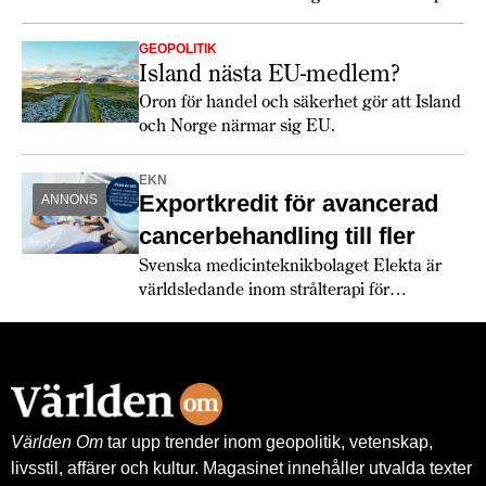
GEOPOLITIK
Island nästa EU-medlem?
Oron för handel och säkerhet gör att Island
och Norge närmar sig EU.
EKN
Exportkredit för avancerad
ANNONS
cancerbehandling till fler
Svenska medicinteknikbolaget Elekta är
världsledande inom strålterapi för
cancerbehandling – och fortsätter växa
globalt. Bland annat med hjälp av
leverantörskreditgarantier från
Exportkreditnämnden, EKN.
Världen Om
tar upp trender inom geopolitik, vetenskap,
livsstil, affärer och kultur. Magasinet innehåller utvalda texter