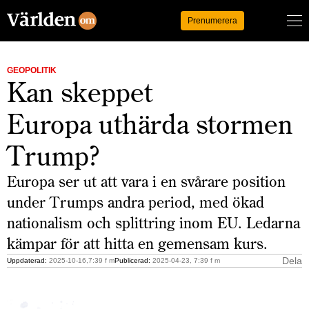
Logga in
Prenumerera
GEOPOLITIK
Kan skeppet
Europa uthärda stormen
Trump?
Europa ser ut att vara i en svårare position
under Trumps andra period, med ökad
nationalism och splittring inom EU. Ledarna
kämpar för att hitta en gemensam kurs.
Dela
Uppdaterad:
2025-10-16,7:39 f m
Publicerad:
2025-04-23, 7:39 f m