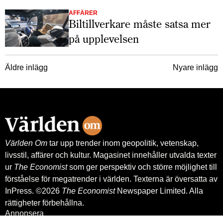
AFFÄRER
Biltillverkare måste satsa mer
på upplevelsen
Inläggsnavigering
Äldre inlägg
Nyare inlägg
Världen Om
tar upp trender inom geopolitik, vetenskap,
livsstil, affärer och kultur. Magasinet innehåller utvalda texter
ur
The Economist
som ger perspektiv och större möjlighet till
förståelse för megatrender i världen. Texterna är översatta av
InPress. ©2026
The Economist
Newspaper Limited. Alla
rättigheter förbehållna.
Annonsera
Om oss