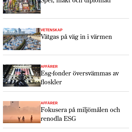
VETENSKAP
Vätgas på väg in i värmen
AFFÄRER
Esg-fonder översvämmas av
floskler
AFFÄRER
Fokusera på miljömålen och
renodla ESG