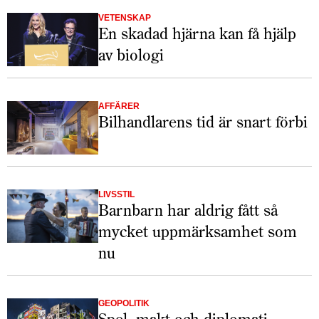
VETENSKAP
En skadad hjärna kan få hjälp
av biologi
AFFÄRER
Bilhandlarens tid är snart förbi
LIVSSTIL
Barnbarn har aldrig fått så
mycket uppmärksamhet som
nu
GEOPOLITIK
Spel, makt och diplomati