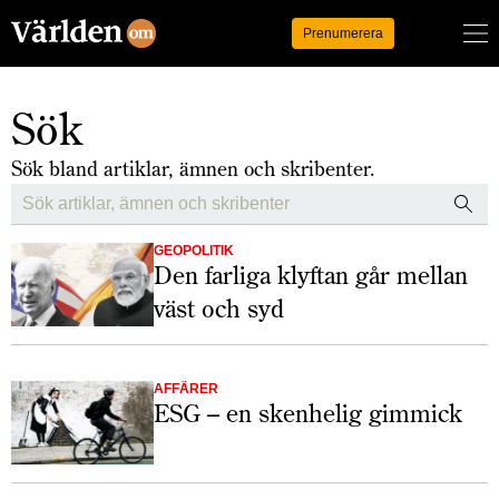
Logga in
Prenumerera
Sök
Sök bland artiklar, ämnen och skribenter.
Search:
GEOPOLITIK
Den farliga klyftan går mellan
väst och syd
AFFÄRER
ESG – en skenhelig gimmick